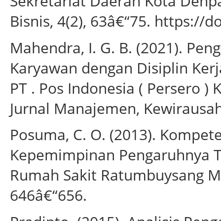
Sekretariat Daerah Kota Denp
Bisnis, 4(2), 63â€“75. https://d
Mahendra, I. G. B. (2021). Pen
Karyawan dengan Disiplin Kerj
PT . Pos Indonesia ( Persero )
Jurnal Manajemen, Kewirausaha
Posuma, C. O. (2013). Kompet
Kepemimpinan Pengaruhnya T
Rumah Sakit Ratumbuysang Man
646â€“656.