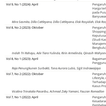
Vol 9, No 1 (2024): April
Pengaruh 
Harga te
pada Pusa
Banyuwa
Mira Sasmita, Dilla Cattleyana, Dilla Cattleyana, Elok Rosyidah, Elok Ro
Vol 8, No 2 (2023): Oktober
Pengaruh
Shopping
Keputusa
(Studi K
Manajeme
Bengkulu
Indah Tri Rahayu, Ade Tiara Yulinda, Ririn Armelinda, Qinasih Wahyon
Vol 8, No 1 (2023): April
Bagaiman
Pengguna 
Raja Penungkunen Surbakti, Tona Aurora Lubis, Sigit Indrawaijaya
Vol 7, No 2 (2022): Oktober
Pengaruh
Lifestyle
Terhadap
Kasus Pro
Vicalina Trinatalia Pasaribu, Achmad Zaky Yamani, Fauzan Romadlon
Vol 7, No 1 (2022): April
Pengaruh
Kesadara
Pembelian