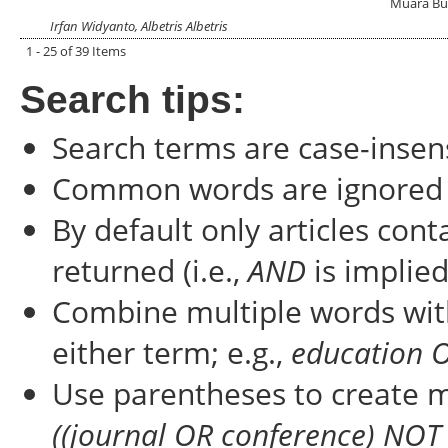
Muara Bul
Irfan Widyanto, Albetris Albetris
1 - 25 of 39 Items
Search tips:
Search terms are case-insens
Common words are ignored
By default only articles con
returned (i.e.,
AND
is implied
Combine multiple words wi
either term; e.g.,
education 
Use parentheses to create m
((journal OR conference) NOT 