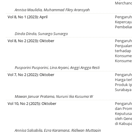
Merchand
Annisa Maulidia, Muhammad Fikry Aransyah
Vol 8, No 1 (2023): April
Pengaruh 
Kepercay
Pembelia
Dinda Dinda, Sunargo Sunargo
Vol 8, No 2 (2023): Oktober
Pengaruh
Penjualan
terhadap
Konsumen
Konsumen 
Pusporini Pusporini, Lina Aryani, Anggi Angga Resti
Vol 7, No 2 (2022): Oktober
Pengaruh
Harga te
Produk I
Surabaya
Mawan Januar Pratama, Nuruni Ika Kusuma W
Vol 10, No 2 (2025): Oktober
Pengaruh 
dan Prom
Keputusa
oleh Gene
di Kabup
Annisa Salsabila, Ezra Karamang, Ridlwan Muttaqin