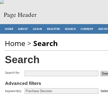
HOME
ABOUT
LOGIN
REGISTER
SEARCH
CURRENT
ARCHI
Home
>
Search
Search
Search for
Advanced filters
Dele
Keyword(s)