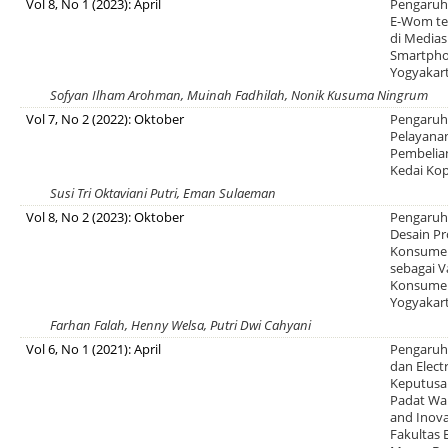
Vol 8, No 1 (2023): April
Pengaruh
E-Wom te
di Medias
Smartpho
Yogyakar
Sofyan Ilham Arohman, Muinah Fadhilah, Nonik Kusuma Ningrum
Vol 7, No 2 (2022): Oktober
Pengaruh 
Pelayana
Pembelia
Kedai Ko
Susi Tri Oktaviani Putri, Eman Sulaeman
Vol 8, No 2 (2023): Oktober
Pengaruh 
Desain P
Konsumen
sebagai V
Konsumen
Yogyakar
Farhan Falah, Henny Welsa, Putri Dwi Cahyani
Vol 6, No 1 (2021): April
Pengaruh 
dan Elec
Keputusa
Padat Wa
and Inova
Fakultas 