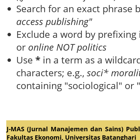
Search for an exact phrase by
access publishing"
Exclude a word by prefixing 
or
online NOT politics
Use
*
in a term as a wildcar
characters; e.g.,
soci* morali
containing "sociological" or 
J-MAS (Jurnal Manajemen dan Sains) Pub
Fakultas Ekonomi, Universitas Batanghari