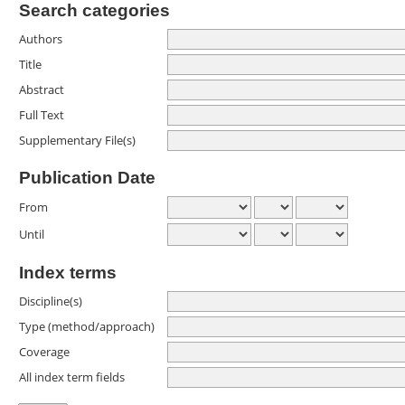
Search categories
Authors
Title
Abstract
Full Text
Supplementary File(s)
Publication Date
From
Until
Index terms
Discipline(s)
Type (method/approach)
Coverage
All index term fields