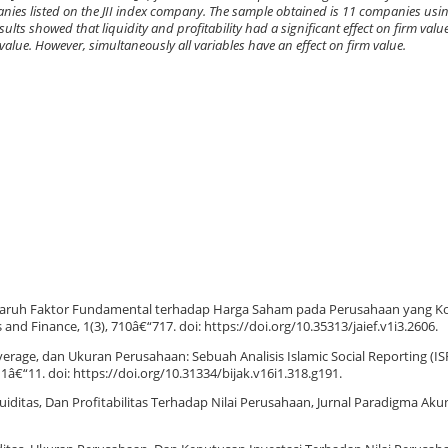
anies listed on the JII index company. The sample obtained is 11 companies usi
lts showed that liquidity and profitability had a significant effect on firm value 
 value. However, simultaneously all variables have an effect on firm value.
is Pengaruh Faktor Fundamental terhadap Harga Saham pada Perusahaan yang K
 and Finance, 1(3), 710â€“717. doi: https://doi.org/10.35313/jaief.v1i3.2606.
 Leverage, dan Ukuran Perusahaan: Sebuah Analisis Islamic Social Reporting (I
 1â€“11. doi: https://doi.org/10.31334/bijak.v16i1.318.g191.
uiditas, Dan Profitabilitas Terhadap Nilai Perusahaan, Jurnal Paradigma Akunt