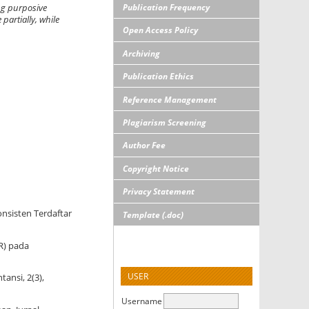
Publication Frequency
ng purposive
partially, while
Open Access Policy
Archiving
Publication Ethics
Reference Management
Plagiarism Screening
Author Fee
Copyright Notice
Privacy Statement
onsisten Terdaftar
Template (.doc)
SR) pada
USER
ansi, 2(3),
Username