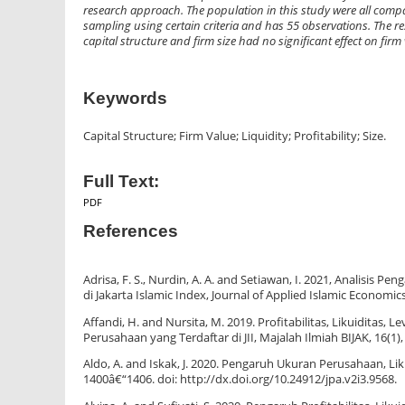
research approach. The population in this study were all comp
sampling using certain criteria and has 55 observations. The resu
capital structure and firm size had no significant effect on firm
Keywords
Capital Structure; Firm Value; Liquidity; Profitability; Size.
Full Text:
PDF
References
Adrisa, F. S., Nurdin, A. A. and Setiawan, I. 2021, Analis
di Jakarta Islamic Index, Journal of Applied Islamic Economics
Affandi, H. and Nursita, M. 2019. Profitabilitas, Likuiditas,
Perusahaan yang Terdaftar di JII, Majalah Ilmiah BIJAK, 16(1),
Aldo, A. and Iskak, J. 2020. Pengaruh Ukuran Perusahaan, Lik
1400â€“1406. doi: http://dx.doi.org/10.24912/jpa.v2i3.9568.