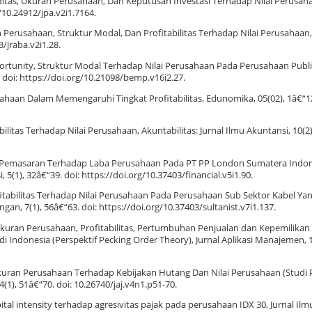
ikuiditas, Ukuran Perusahaan, Dan Keputusan Investasi Terhadap Nilai Perusaha
/10.24912/jpa.v2i1.7164.
 Perusahaan, Struktur Modal, Dan Profitabilitas Terhadap Nilai Perusahaan, 
3/jraba.v2i1.28.
ortunity, Struktur Modal Terhadap Nilai Perusahaan Pada Perusahaan Publi
doi: https://doi.org/10.21098/bemp.v16i2.27.
usahaan Dalam Memengaruhi Tingkat Profitabilitas, Edunomika, 05(02), 1â€“12
litas Terhadap Nilai Perusahaan, Akuntabilitas: Jurnal Ilmu Akuntansi, 10(2)
iaya Pemasaran Terhadap Laba Perusahaan Pada PT PP London Sumatera Indon
, 5(1), 32â€“39. doi: https://doi.org/10.37403/financial.v5i1.90.
Profitabilitas Terhadap Nilai Perusahaan Pada Perusahaan Sub Sektor Kabel Yan
an, 7(1), 56â€“63. doi: https://doi.org/10.37403/sultanist.v7i1.137.
 Ukuran Perusahaan, Profitabilitas, Pertumbuhan Penjualan dan Kepemilikan
 Indonesia (Perspektif Pecking Order Theory), Jurnal Aplikasi Manajemen, 1
 Ukuran Perusahaan Terhadap Kebijakan Hutang Dan Nilai Perusahaan (Studi
4(1), 51â€“70. doi: 10.26740/jaj.v4n1.p51-70.
n capital intensity terhadap agresivitas pajak pada perusahaan IDX 30, Jurnal 