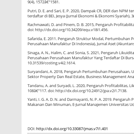
9(4), 1572â€“1581.
Putri, D. E. and Sari, E. P. 2020, Dampak CR, DER dan NP
terdaftar di BEI, Jesya (Jurnal Ekonomi & Ekonomi Syariah), 3
Rachmawati, D. and Pinem, D. B. 2015, Pengaruh Profitabilit
doi: http://dx.doi.org/10.34209/equ.v18i1.456.
Safarida, E. 2011. Pengaruh Struktur Modal, Pertumbuhan P
Perusahaan Manufaktur Di Indonesia), Jurnal Aset (Akuntansi R
Sinaga, A. N., Halim, C. and Sonia, S. 2021, Pengaruh Likuid
Perusahaan Perusahaan Manufaktur Yang Terdaftar Di Bursa E
10.31539/costing.v4i2.1614.
Suryandani, A. 2018, Pengaruh Pertumbuhan Perusahaan, U
Sektor Property Dan Real Estate, Business Management Analys
Tandanu, A. and Suryadi, L. 2020, Pengaruh Profitabilitas, L
108â€“117. doi: http://dx.doi.org/10.24912/jpa.v2i1.7138.
Yanti, I. G. A. D. N. and Darmayanti, N. P. A. 2019. Pengaru
Makanan Dan Minuman, E-Jurnal Manajemen Universitas Uday
DOI:
http://dx.doi.org/10.33087/jmas.v7i1.401