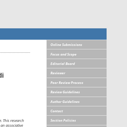
Online Submissions
Focus and Scope
Editorial Board
Reviewer
di
Peer Review Process
Review Guidelines
Author Guidelines
Contact
Section Policies
e. This research
 an associative