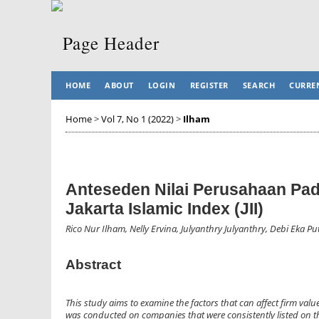
HOME
ABOUT
LOGIN
REGISTER
SEARCH
CURRE
Home
>
Vol 7, No 1 (2022)
>
Ilham
Anteseden Nilai Perusahaan Pad
Jakarta Islamic Index (JII)
Rico Nur Ilham, Nelly Ervina, Julyanthry Julyanthry, Debi Eka Put
Abstract
This study aims to examine the factors that can affect firm value
was conducted on companies that were consistently listed on th