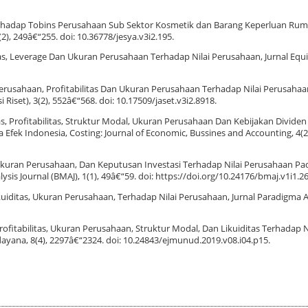
M terhadap Tobins Perusahaan Sub Sektor Kosmetik dan Barang Keperluan Ru
(2), 249â€“255. doi: 10.36778/jesya.v3i2.195.
as, Leverage Dan Ukuran Perusahaan Terhadap Nilai Perusahaan, Jurnal Equit
erusahaan, Profitabilitas Dan Ukuran Perusahaan Terhadap Nilai Perusahaa
iset), 3(2), 552â€“568. doi: 10.17509/jaset.v3i2.8918.
itas, Profitabilitas, Struktur Modal, Ukuran Perusahaan Dan Kebijakan Dividen
fek Indonesia, Costing: Journal of Economic, Bussines and Accounting, 4(2)
kuran Perusahaan, Dan Keputusan Investasi Terhadap Nilai Perusahaan P
is Journal (BMAJ), 1(1), 49â€“59. doi: https://doi.org/10.24176/bmaj.v1i1.2
ikuiditas, Ukuran Perusahaan, Terhadap Nilai Perusahaan, Jurnal Paradigma A
h Profitabilitas, Ukuran Perusahaan, Struktur Modal, Dan Likuiditas Terhadap 
ana, 8(4), 2297â€“2324. doi: 10.24843/ejmunud.2019.v08.i04.p15.