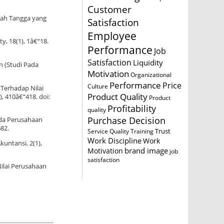
Customer
mah Tangga yang
Satisfaction
Employee
y, 18(1), 1â€“18.
Performance
Job
Satisfaction
Liquidity
n (Studi Pada
Motivation
Organizational
Performance
Price
Culture
 Terhadap Nilai
Product Quality
, 410â€“418. doi:
Product
Profitability
quality
Purchase Decision
ada Perusahaan
682.
Trust
Service Quality
Training
Work Discipline
Work
kuntansi, 2(1),
brand image
Motivation
job
satisfaction
Nilai Perusahaan