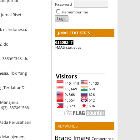
an, Jurnal
Password
Remember me
Jurnal Riset
k di Indonesia,
J-MAS STATISTICS
. doi:
J-MAS statistics
, 333â€“348. doi:
esia, Tbk Yang
g Terdaftar Di
 Manajerial
4(3), 557â€“566.
 Pada Perusahaan
KEYWORDS
Brand Image
Ilmu Manajemen,
Competence