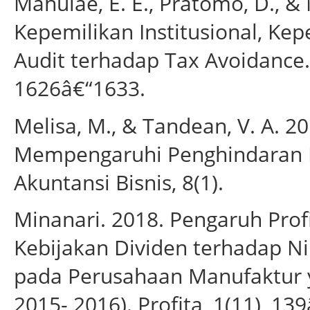
Mahulae, E. E., Pratomo, D., &
Kepemilikan Institusional, Ke
Audit terhadap Tax Avoidance
1626â€“1633.
Melisa, M., & Tandean, V. A. 2
Mempengaruhi Penghindaran Pa
Akuntansi Bisnis, 8(1).
Minanari. 2018. Pengaruh Prof
Kebijakan Dividen terhadap Ni
pada Perusahaan Manufaktur y
2015- 2016). Profita, 1(11), 13