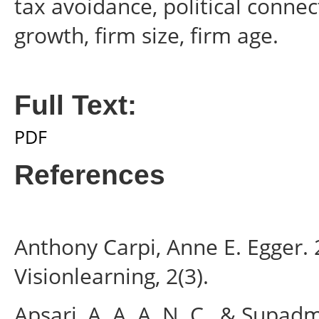
tax avoidance, political conne
growth, firm size, firm age.
Full Text:
PDF
References
Anthony Carpi, Anne E. Egger. 
Visionlearning, 2(3).
Apsari, A. A. A. N. C., & Supad