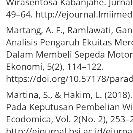
Wirasentosa Kabanjahe. Jurnal
49–64. http://ejournal.lmiime
Martang, A. F., Ramlawati, Gani
Analisis Pengaruh Ekuitas M
Dalam Membeli Sepeda Motor H
Ekonomi, 5(2), 114–122.
https://doi.org/10.57178/para
Martina, S., & Hakim, L. (201
Pada Keputusan Pembelian Wi
Ecodomica, Vol. 2(No. 2), 253–
http://ejournal.bsi.ac.id/ejur