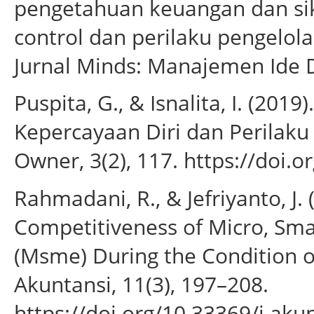
pengetahuan keuangan dan sik
control dan perilaku pengelo
Jurnal Minds: Manajemen Ide Da
Puspita, G., & Isnalita, I. (201
Kepercayaan Diri dan Perilak
Owner, 3(2), 117. https://doi.
Rahmadani, R., & Jefriyanto, J.
Competitiveness of Micro, Sm
(Msme) During the Condition o
Akuntansi, 11(3), 197–208.
https://doi.org/10.33369/j.aku